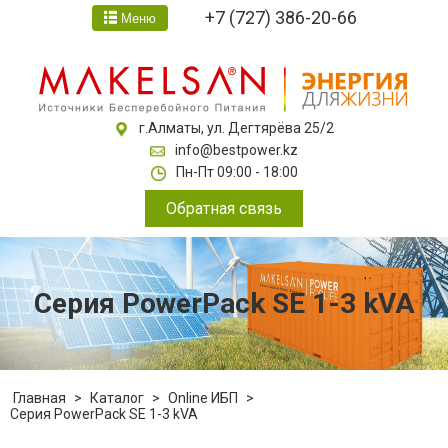
+7 (727) 386-20-66
Меню
г.Алматы, ул. Дегтярёва 25/2
info@bestpower.kz
Пн-Пт 09:00 - 18:00
Обратная связь
Серия PowerPack SE 1-3 kVA
Главная
>
Каталог
>
Online ИБП
>
Серия PowerPack SE 1-3 kVA