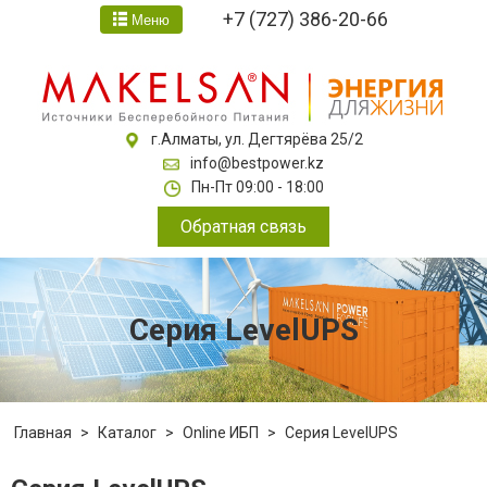
+7 (727) 386-20-66
Меню
г.Алматы, ул. Дегтярёва 25/2
info@bestpower.kz
Пн-Пт 09:00 - 18:00
Обратная связь
Серия LevelUPS
Главная
>
Каталог
>
Online ИБП
>
Серия LevelUPS